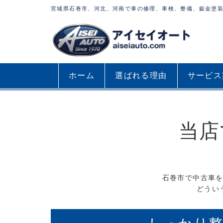
宮城県石巻市、河北、河南で車の修理、車検、整備、鈑金塗
ホーム
選ばれる理由
サービス
当店
石巻市で中古車
どうい